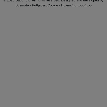
© 2026 Dacor Ltd. All rights reserved. Designed and developed by
Buzmate
·
Ρυθμίσεις Cookie
·
Πολιτική απορρήτου