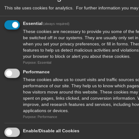
This site uses cookies for analytics. For further information you may 
Essential
(always required)
These cookies are necessary to provide you some of the fea
be switched off in our systems. They are usually only set 
when you set your privacy preferences, or fill in forms. Th
features to help us detect malicious activities and violatio
your browser to block or alert you about these cookies.
Purpose: Essential
Performance
These cookies allow us to count visits and traffic sources
performance of our site. They help us to know which pages
how visitors move around this website. These cookies may 
Δέχομαι να λαμβάνω newsletters από το περιοδικό Το Ψάρεμα και
spent on pages, links clicked, and conversion information.
τα μυστικά του
improve, and research features and services, including how
applications or devices.
Purpose: Performance
Enable/Disable all Cookies