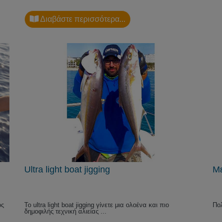
Διαβάστε περισσότερα...
Ultra light boat jigging
Με
ος
Το ultra light boat jigging γίνετε μια ολοένα και πιο
Πολ
δημοφιλής τεχνική αλιείας ...