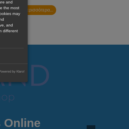
ure and
re the most
Διαβάστε περισσότερα...
cookies may
and
ve, and
 different
Powered by Klaro!
 Online