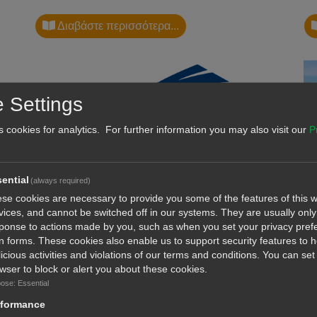
Διαβάστε περισσότερα...
 Settings
s cookies for analytics. For further information you may also visit our
P
ential
(always required)
se cookies are necessary to provide you some of the features of this w
vices, and cannot be switched off in our systems. They are usually only 
ponse to actions made by you, such as when you set your privacy pref
ή
Boat & Sea Expo – Μαρίνα Αγίας Νάπας /
Η 
l in forms. These cookies also enable us to support security features to 
8-10 Μαΐου 2026
Άν
icious activities and violations of our terms and conditions. You can set
Μέ
wser to block or alert you about these cookies.
ose: Essential
Η Boat & Sea Expo είναι μια ολοκαίνουργια, δυναμική
Η 
έκθεση αφιερωμένη σε σκάφη, ...
πε
rformance