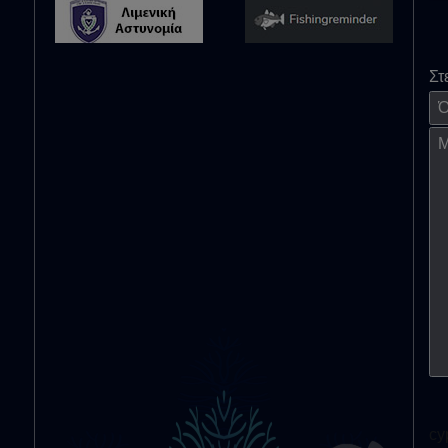
Στ
Όν
Μή
cy