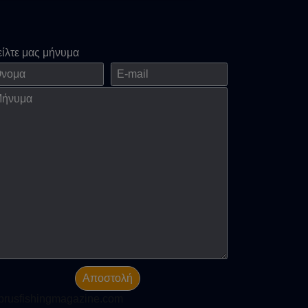
είλτε μας μήνυμα
ομα
E-mail
νημα
Αποστολή
prusfishingmagazine.com