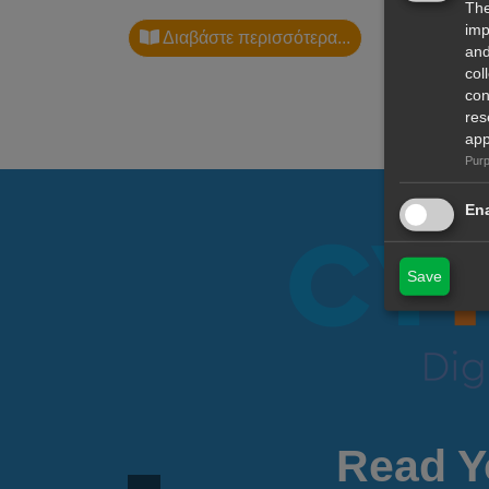
The
imp
Διαβάστε περισσότερα...
and
col
con
res
app
Purp
Ena
Save
Read Y