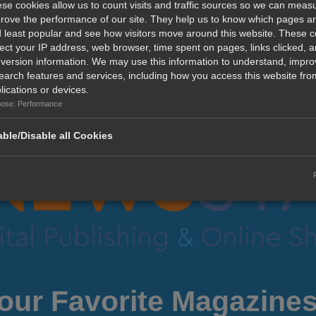
se cookies allow us to count visits and traffic sources so we can meas
rove the performance of our site. They help us to know which pages a
Διαβάστε περισσότερα...
 least popular and see how visitors move around this website. These 
lect your IP address, web browser, time spent on pages, links clicked, 
version information. We may use this information to understand, impro
earch features and services, including how you access this website from
...
Previous
Next
«
1
2
3
4
5
6
24
»
lications or devices.
ose: Performance
ble/Disable all Cookies
our Favorite Magazines