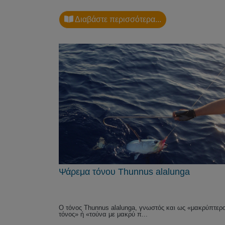
Διαβάστε περισσότερα...
Ψάρεμα τόνου Thunnus alalunga
Ο τόνος Thunnus alalunga, γνωστός και ως «μακρύπτερ
τόνος» ή «τούνα με μακρύ π...