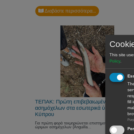
Διαβάστε περισσότερα...
Cookie
This site use
Policy
.
Ess
The
ser
res
ΤΕΠΑΚ: Πρώτη επιβεβαιωμένη καταγραφ
fil
ασημόχελων στα εσωτερικά ύδατα της
mal
Κύπρου
bro
Purp
Για πρώτη φορά τεκμηριώνεται επιστημονικά η παρουσία
ώριμων ασημόχελων (Anguilla...
Pe