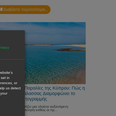
Διαβάστε περισσότερα...
rivacy
ebsite’s
set in
erences, or
Απειλή στις Παραλίες της Κύπρου: Πώς η
help us detect
οδος της Θάλασσας Διαμορφώνει το
 your
λλον της Ακτογραμμής
Κύπρος αντιμετωπίζει μια ολοένα αυξανόμενη
ριβαλλοντική πρόκληση καθώς οι πρ...