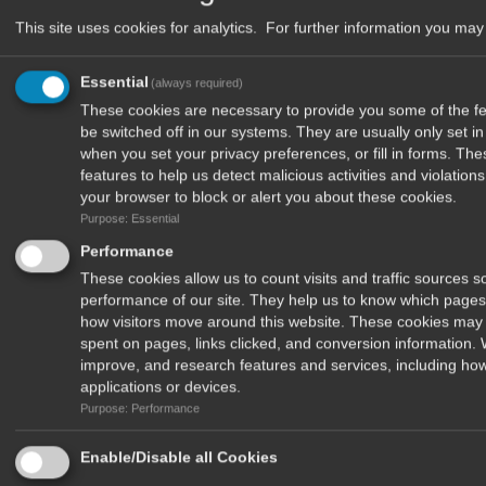
This site uses cookies for analytics. For further information you may 
Essential
(always required)
These cookies are necessary to provide you some of the fea
be switched off in our systems. They are usually only set 
when you set your privacy preferences, or fill in forms. Th
features to help us detect malicious activities and violatio
your browser to block or alert you about these cookies.
Purpose: Essential
Performance
These cookies allow us to count visits and traffic sources
performance of our site. They help us to know which pages
how visitors move around this website. These cookies may 
Δέχομαι να λαμβάνω newsletters από το περιοδικό Το Ψάρεμα και
spent on pages, links clicked, and conversion information.
τα μυστικά του
improve, and research features and services, including how
applications or devices.
Purpose: Performance
Enable/Disable all Cookies