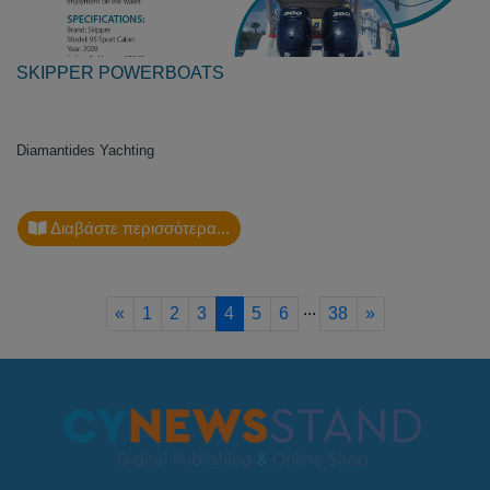
SKIPPER POWERBOATS
Diamantides Yachting
Διαβάστε περισσότερα...
...
Previous
Next
«
1
2
3
4
5
6
38
»