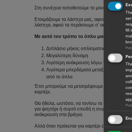
Ess
Στη συνέχεια τοποθετούμε το μουλινέ και περνά
The
ser
Ετοιμάζουμε τα λάστιχα μας, αφού τα μετρήσου
res
λάστιχα, αφού τα περάσουμε σ’ αυτό.
fil
mal
Με αυτό τον τρόπο το όπλο μας θα έχει:
bro
Purp
Διπλάσιο μήκος οπλίσματος
Μεγαλύτερη δύναμη
Pe
Λιγότερη ανάκρουση λόγω των αντίθετω
The
Λιγότερα μπερδέματα μεταξύ σχοινιών κα
imp
and
από το όπλο
col
Έτσι μπορούμε να μετατρέψουμε ένα όπλο για 
con
καρτέρι.
res
app
Θα ήθελα, ωστόσο, να τονίσω το καρτέρι, καθώ
Purp
για ψαχτήρι ή συρτό επειδή η συγκεκριμένη με
ανάκρουση στα βράχια.
Ena
Αλλά όταν πρόκειται για καρτέρι είναι πραγμα