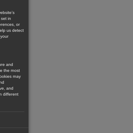
ebsite’s
set in
erences, or
help us detect
 your
ure and
re the most
cookies may
and
ve, and
 different