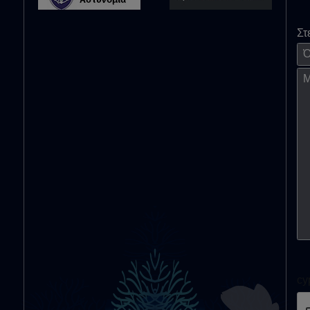
Στ
Όν
Μή
cy