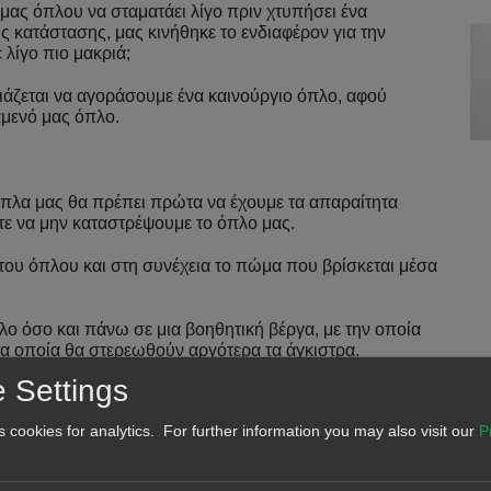
μας όπλου να σταματάει λίγο πριν χτυπήσει ένα
 κατάστασης, μας κινήθηκε το ενδιαφέρον για την
 λίγο πιο μακριά;
ιάζεται να αγοράσουμε ένα καινούργιο όπλο, αφού
μενό μας όπλο.
 όπλα μας θα πρέπει πρώτα να έχουμε τα απαραίτητα
τε να μην καταστρέψουμε το όπλο μας.
ου όπλου και στη συνέχεια το πώμα που βρίσκεται μέσα
ο όσο και πάνω σε μια βοηθητική βέργα, με την οποία
 οποία θα στερεωθούν αργότερα τα άγκιστρα.
 Settings
χεια βάζουμε και το πώμα που βγάλαμε στην αρχή και
rs.
s cookies for analytics. For further information you may also visit our
P
με, μέσα στο οποίο βρίσκονται τα πώματα για να
τα κλείνουμε με σιλικόνη.