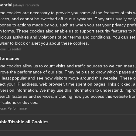
ential
(always required)
με σε αυτό το σχοινάκι.
se cookies are necessary to provide you some of the features of this w
vices, and cannot be switched off in our systems. They are usually only 
με ανάλογα με το όπλο και ενώνουμε μισίνα-σχοινάκι και
ponse to actions made by you, such as when you set your privacy pref
l in forms. These cookies also enable us to support security features to 
icious activities and violations of our terms and conditions. You can set
wser to block or alert you about these cookies.
ose: Essential
rformance
ν δυνάμεων που ασκούνται
se cookies allow us to count visits and traffic sources so we can meas
ι λάστιχων, αφού τα λάστιχα κυρίως βρίσκονται κάτω
rove the performance of our site. They help us to know which pages a
 least popular and see how visitors move around this website. These 
lect your IP address, web browser, time spent on pages, links clicked, 
καρτέρι σε ένα πολύ πιο δυνατό όπλο επίσης για
version information. We may use this information to understand, impro
earch features and services, including how you access this website from
lications or devices.
ς με τη δύναμη που αποκτάει το όπλο δεν συστήνεται
ose: Performance
γάλη δύναμη θα καταστρέψει τη βέργα από την
ble/Disable all Cookies
τικά μια έξυπνη και άκρως αποτελεσματική λύση.