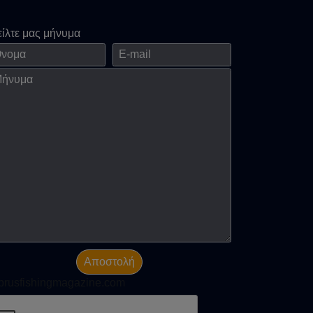
είλτε μας μήνυμα
ομα
E-mail
νημα
Αποστολή
prusfishingmagazine.com