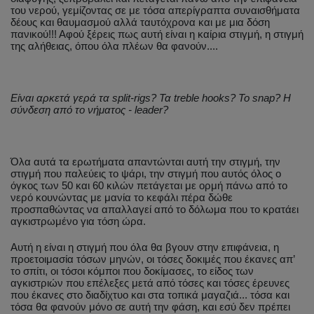
του νερού, γεμίζοντας σε με τόσα απερίγραπτα συναισθήματα
δέους και θαυμασμού αλλά ταυτόχρονα και με μια δόση
πανικού!!! Αφού ξέρεις πως αυτή είναι η καίρια στιγμή, η στιγμή
της αλήθειας, όπου όλα πλέων θα φανούν....
Είναι αρκετά γερά τα
split-
rigs? Τα
treble hooks
? Το
snap? Η
σύνδεση από το νήματος -
leader?
Όλα αυτά τα ερωτήματα απαντώνται αυτή την στιγμή, την
στιγμή που παλεύεις το ψάρι, την στιγμή που αυτός όλος ο
όγκος των 50 και 60 κιλών πετάγεται με ορμή πάνω από το
νερό κουνώντας με μανία το κεφάλι πέρα δώθε
προσπαθώντας να απαλλαγεί από το δόλωμα που το κρατάει
αγκιστρωμένο για τόση ώρα.
Αυτή η είναι η στιγμή που όλα θα βγουν στην επιφάνεια, η
προετοιμασία τόσων μηνών, οι τόσες δοκιμές που έκανες απ’
το σπίτι, οι τόσοι κόμποι που δοκίμασες, το είδος των
αγκιστριών που επέλεξες μετά από τόσες και τόσες έρευνες
που έκανες στο διαδίχτυο και στα τοπικά μαγαζιά... τόσα και
τόσα θα φανούν μόνο σε αυτή την φάση, και εσύ δεν πρέπει