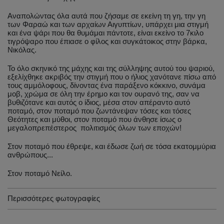
Αναπολώντας όλα αυτά που ζήσαμε σε εκείνη τη γη, την γη
των Φαραώ και των αρχαίων Αιγυπτίων, υπάρχει μια στιγμή
και ένα ψάρι που θα θυμάμαι πάντοτε, είναι εκείνο το 7κιλο
τιγρόψαρο που έπιασε ο φίλος και συγκάτοικος στην βάρκα,
Νικόλας.
Το όλο σκηνικό της μάχης και της σύλληψης αυτού του ψαριού,
εξελίχθηκε ακριβός την στιγμή που ο ήλιος χανότανε πίσω από
τους αμμόλοφους, δίνοντας ένα παράξενο κόκκινο, συνάμα
μοβ, χρώμα σε όλη την έρημο και τον ουρανό της, σαν να
βυθιζότανε και αυτός ο ίδιος, μέσα στον απέραντο αυτό
ποταμό, στον ποταμό που ζωντάνεψαν τόσες και τόσες
Θεότητες και μύθοι, στον ποταμό που άνθησε ίσως ο
μεγαλοπρεπέστερος πολιτισμός όλων των εποχών!
Στον ποταμό που έθρεψε, και έδωσε ζωή σε τόσα εκατομμύρια
ανθρώπους...
Στον ποταμό Νείλο.
Περισσότερες φωτογραφίες