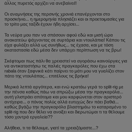
άλλος πυρετός αρχίζει να ανεβαίνει!!
Οι αναμνήσεις της περσινής χρονιά επανέρχονται στο
προσκήνιο... η ημερομηνία πλησιάζει και οι προετοιμασίες για
το τρίτο μας ταξίδι έχουν ήδη αρχίσει...
Τα νεύρα μου παν να σπάσουν αφού εδώ και μισή ώρα
ανακατεύω ψάχνοντας σε συρτάρια και ντουλάπια! Κάπου τις
είχα φυλάξει αλλά ως συνήθως... τις έχασα, και με τόση
ακαταστασία εδώ μέσα δεν υπάρχει περίπτωση να τις βρω!
Σκέφτομαι πως πάλι θα χρειαστεί να αγοράσω καινούργιες για
να αντικαταστήσω τις παλιές πραγκαρόλες που έχω στα
rabala όταν ξαφνικά κάτι παίρνει το μάτι μου να γυαλίζει στον
πάτο της ντουλάπας... επιτέλους τις βρήκα!
Μερικά λεπτά αργότερα, και ενώ κρατάω γερά το split-rig με
την πένσα καθώς πάω να σπρώξω μέσα την πραγκαρόλα...
αυτή γλιστράει απότομα και μου καρφώνεται στον αριστερό
αντίχειρα... ο πόνος πολύς αλλά ευτυχώς δεν πάει βαθιά...
καθώς βγάζω την πραγκαρόλα βλαστημάω το καταραμένο το
split-rig που δεν θέλει να ανοίξει και διερωτώμαι τι τα θέλουμε
τόσο χοντρά εργαλεία??
Αλήθεια, τι τα θέλουμε, γιατί τα χρειαζόμαστε...?