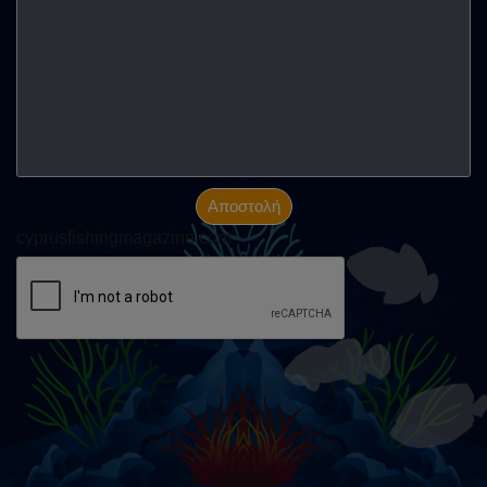
Αποστολή
cyprusfishingmagazine.com