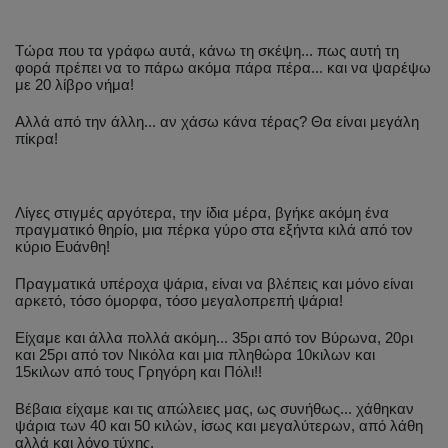
Τώρα που τα γράφω αυτά, κάνω τη σκέψη... πως αυτή τη
φορά πρέπει να το πάρω ακόμα πάρα πέρα... και να ψαρέψω
με 20 λίβρο νήμα!
Αλλά από την άλλη... αν χάσω κάνα τέρας? Θα είναι μεγάλη
πίκρα!
Λίγες στιγμές αργότερα, την ίδια μέρα, βγήκε ακόμη ένα
πραγματικό θηρίο, μια πέρκα γύρο στα εξήντα κιλά από τον
κύριο Ευάνθη!
Πραγματικά υπέροχα ψάρια, είναι να βλέπεις και μόνο είναι
αρκετό, τόσο όμορφα, τόσο μεγαλοπρεπή ψάρια!
Είχαμε και άλλα πολλά ακόμη... 35ρι από τον Βύρωνα, 20ρι
και 25ρι από τον Νικόλα και μια πληθώρα 10κιλων και
15κιλων από τους Γρηγόρη και Πόλι!!
Βέβαια είχαμε και τις απώλειες μας, ως συνήθως... χάθηκαν
ψάρια των 40 και 50 κιλών, ίσως και μεγαλύτερων, από λάθη
αλλά και λόγο τύχης.