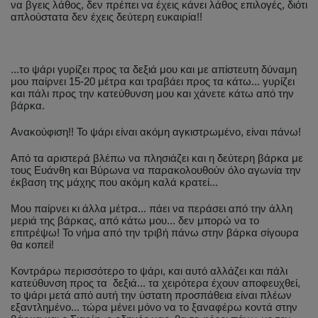
να βγεις λάθος, δεν πρέπει να έχεις κάνει λάθος επιλογές, διότι
απλούστατα δεν έχεις δεύτερη ευκαιρία!!
...το ψάρι γυρίζει προς τα δεξιά μου και με απίστευτη δύναμη
μου παίρνει 15-20 μέτρα και τραβάει προς τα κάτω... γυρίζει
και πάλι προς την κατεύθυνση μου και χάνετε κάτω από την
βάρκα.
Ανακούφιση!! Το ψάρι είναι ακόμη αγκιστρωμένο, είναι πάνω!
Από τα αριστερά βλέπω να πλησιάζει και η δεύτερη βάρκα με
τους Ευάνθη και Βύρωνα να παρακολουθούν όλο αγωνία την
έκβαση της μάχης που ακόμη καλά κρατεί...
Μου παίρνει κι άλλα μέτρα... πάει να περάσει από την άλλη
μεριά της βάρκας, από κάτω μου... δεν μπορώ να το
επιτρέψω! Το νήμα από την τριβή πάνω στην βάρκα σίγουρα
θα κοπεί!
Κοντράρω περισσότερο το ψάρι, και αυτό αλλάζει και πάλι
κατεύθυνση προς τα δεξιά... τα χειρότερα έχουν αποφευχθεί,
το ψάρι μετά από αυτή την ύστατη προσπάθεια είναι πλέων
εξαντλημένο... τώρα μένει μόνο να το ξαναφέρω κοντά στην