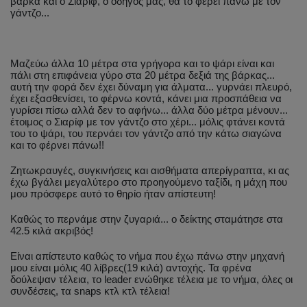
βάρκα και ο Σιαρίφ, ο οδηγός μας, θα το φέρει πάνω με τον
γάντζο...
Μαζεύω άλλα 10 μέτρα στα γρήγορα και το ψάρι είναι και
πάλι στη επιφάνεια γύρο στα 20 μέτρα δεξιά της βάρκας...
αυτή την φορά δεν έχει δύναμη για άλματα... γυρνάει πλευρό,
έχει εξασθενίσει, το φέρνω κοντά, κάνει μια προσπάθεια να
γυρίσει πίσω αλλά δεν το αφήνω... άλλα δύο μέτρα μένουν...
έτοιμος ο Σιαρίφ με τον γάντζο στο χέρι... μόλις φτάνει κοντά
του το ψάρι, του περνάει τον γάντζο από την κάτω σιαγώνα
και το φέρνει πάνω!!
Ζητωκραυγές, συγκινήσεις και αισθήματα απερίγραπτα, κι ας
έχω βγάλει μεγαλύτερο στο προηγούμενο ταξίδι, η μάχη που
μου πρόσφερε αυτό το θηρίο ήταν απίστευτη!
Καθώς το περνάμε στην ζυγαριά... ο δείκτης σταμάτησε στα
42.5 κιλά ακριβός!
Είναι απίστευτο καθώς το νήμα που έχω πάνω στην μηχανή
μου είναι μόλις 40 λίβρες(19 κιλά) αντοχής. Τα φρένα
δούλεψαν τέλεια, το leader ενώθηκε τέλεια με το νήμα, όλες οι
συνδέσεις, τα snaps κτλ κτλ τέλεια!