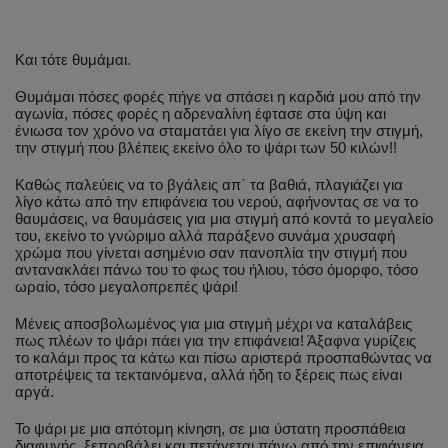
Και τότε θυμάμαι.
Θυμάμαι πόσες φορές πήγε να σπάσει η καρδιά μου από την
αγωνία, πόσες φορές η αδρεναλίνη έφτασε στα ύψη και
ένιωσα τον χρόνο να σταματάει για λίγο σε εκείνη την στιγμή,
την στιγμή που βλέπεις εκείνο όλο το ψάρι των 50 κιλών!!
Καθώς παλεύεις να το βγάλεις απ΄ τα βαθιά, πλαγιάζει για
λίγο κάτω από την επιφάνεια του νερού, αφήνοντας σε να το
θαυμάσεις, να θαυμάσεις για μια στιγμή από κοντά το μεγαλείο
του, εκείνο το γνώριμο αλλά παράξενο συνάμα χρυσαφή
χρώμα που γίνεται ασημένιο σαν πανοπλία την στιγμή που
αντανακλάει πάνω του το φως του ήλιου, τόσο όμορφο, τόσο
ωραίο, τόσο μεγαλοπρεπές ψάρι!
Μένεις αποσβολωμένος για μια στιγμή μέχρι να καταλάβεις
πως πλέων το ψάρι πάει για την επιφάνεια! Άξαφνα γυρίζεις
το καλάμι προς τα κάτω και πίσω αριστερά προσπαθώντας να
αποτρέψεις τα τεκταινόμενα, αλλά ήδη το ξέρεις πως είναι
αργά.
Το ψάρι με μια απότομη κίνηση, σε μια ύστατη προσπάθεια
διαφυγής, ξεπροβάλει και πετάγεται πάνω από την επιφάνεια