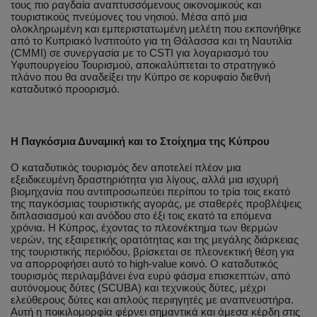
τους πιο ραγδαία αναπτυσσόμενους οικονομικούς και
τουριστικούς πνεύμονες του νησιού. Μέσα από μια
ολοκληρωμένη και εμπεριστατωμένη μελέτη που εκπονήθηκε
από το Κυπριακό Ινστιτούτο για τη Θάλασσα και τη Ναυτιλία
(CMMI) σε συνεργασία με το CSTI για λογαριασμό του
Υφυπουργείου Τουρισμού, αποκαλύπτεται το στρατηγικό
πλάνο που θα αναδείξει την Κύπρο σε κορυφαίο διεθνή
καταδυτικό προορισμό.
Η Παγκόσμια Δυναμική και το Στοίχημα της Κύπρου
Ο καταδυτικός τουρισμός δεν αποτελεί πλέον μια
εξειδικευμένη δραστηριότητα για λίγους, αλλά μια ισχυρή
βιομηχανία που αντιπροσωπεύει περίπου το τρία τοις εκατό
της παγκόσμιας τουριστικής αγοράς, με σταθερές προβλέψεις
διπλασιασμού και ανόδου στο έξι τοις εκατό τα επόμενα
χρόνια. Η Κύπρος, έχοντας το πλεονέκτημα των θερμών
νερών, της εξαιρετικής ορατότητας και της μεγάλης διάρκειας
της τουριστικής περιόδου, βρίσκεται σε πλεονεκτική θέση για
να απορροφήσει αυτό το high-value κοινό. Ο καταδυτικός
τουρισμός περιλαμβάνει ένα ευρύ φάσμα επισκεπτών, από
αυτόνομους δύτες (SCUBA) και τεχνικούς δύτες, μέχρι
ελεύθερους δύτες και απλούς περιηγητές με αναπνευστήρα.
Αυτή η ποικιλομορφία φέρνει σημαντικά και άμεσα κέρδη στις