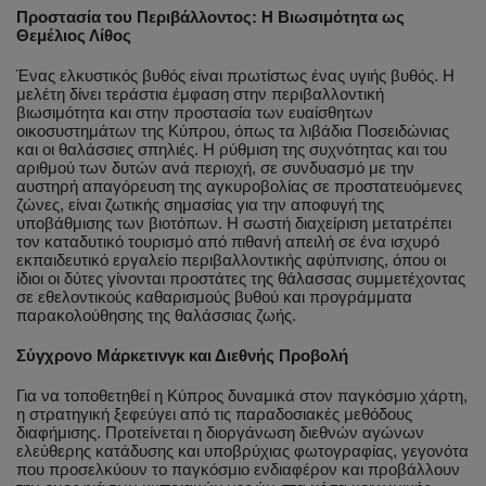
Προστασία του Περιβάλλοντος: Η Βιωσιμότητα ως
Θεμέλιος Λίθος
Ένας ελκυστικός βυθός είναι πρωτίστως ένας υγιής βυθός. Η
μελέτη δίνει τεράστια έμφαση στην περιβαλλοντική
βιωσιμότητα και στην προστασία των ευαίσθητων
οικοσυστημάτων της Κύπρου, όπως τα λιβάδια Ποσειδώνιας
και οι θαλάσσιες σπηλιές. Η ρύθμιση της συχνότητας και του
αριθμού των δυτών ανά περιοχή, σε συνδυασμό με την
αυστηρή απαγόρευση της αγκυροβολίας σε προστατευόμενες
ζώνες, είναι ζωτικής σημασίας για την αποφυγή της
υποβάθμισης των βιοτόπων. Η σωστή διαχείριση μετατρέπει
τον καταδυτικό τουρισμό από πιθανή απειλή σε ένα ισχυρό
εκπαιδευτικό εργαλείο περιβαλλοντικής αφύπνισης, όπου οι
ίδιοι οι δύτες γίνονται προστάτες της θάλασσας συμμετέχοντας
σε εθελοντικούς καθαρισμούς βυθού και προγράμματα
παρακολούθησης της θαλάσσιας ζωής.
Σύγχρονο Μάρκετινγκ και Διεθνής Προβολή
Για να τοποθετηθεί η Κύπρος δυναμικά στον παγκόσμιο χάρτη,
η στρατηγική ξεφεύγει από τις παραδοσιακές μεθόδους
διαφήμισης. Προτείνεται η διοργάνωση διεθνών αγώνων
ελεύθερης κατάδυσης και υποβρύχιας φωτογραφίας, γεγονότα
που προσελκύουν το παγκόσμιο ενδιαφέρον και προβάλλουν