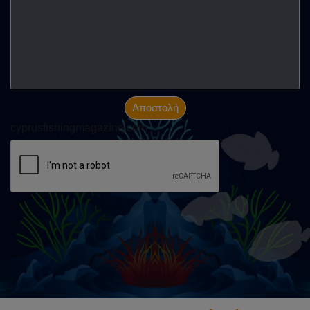
Αποστολή
cyprusfishingmagazine.com