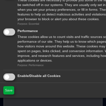
These cookies are necessary to provide you some of the fea
be switched off in our systems. They are usually only set 
when you set your privacy preferences, or fill in forms. Th
features to help us detect malicious activities and violatio
your browser to block or alert you about these cookies.
Δέχομαι να λαμβάνω newsletters από το περιοδικό Το Ψάρεμα και
Purpose: Essential
τα μυστικά του
Performance
These cookies allow us to count visits and traffic sources
performance of our site. They help us to know which pages
how visitors move around this website. These cookies may 
spent on pages, links clicked, and conversion information.
improve, and research features and services, including how
applications or devices.
Στείλτε μας μήνυμα
Purpose: Performance
Όνομα
Enable/Disable all Cookies
E-mail
Μήνημα
Save