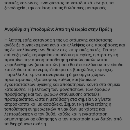
τοπικές κοινωνίες, ενισχύοντας τα καταδυτικά κέντρα, τα
ξενοδοχεία, την εστίαση και τις θαλάσσιες μεταφορές.
Αναβάθμιση Υποδομών: Από τη Θεωρία στην Πράξη
Η λεπτομερής καταγραφή της υφιστάμενης κατάστασης
ανέδειξε συγκεκριμένα κενά και ελλείψεις στις προσβάσεις και
τις διευκολύνσεις των δυτών στις κυπριακές ακτές. Για την
επίτευξη ενός κορυφαίου επιπέδου εμπειρίας, η στρατηγική
προκρίνει την άμεση τοποθέτηση ειδικών σκαλών και
χειρολισθήρων (κουπαστών) που θα διευκολύνουν την είσοδο
και έξοδο από το νερό, ιδιαίτερα σε βραχώδεις περιοχές.
Παράλληλα, κρίνεται αναγκαία η δημιουργία χώρων
προετοιμασίας εξοπλισμού, καθώς και βασικών
εγκαταστάσεων υγιεινής και αποδυτηρίων κοντά στα σημεία
κατάδυσης. Η βελτίωση των μονοπατιών, των δρόμων
πρόσβασης και των χώρων στάθμευσης αποτελεί
προτεραιότητα, ώστε η μετάβαση στα σημεία να γίνεται
απρόσκοπτα και με ασφάλεια. Σημαντική είναι επίσης η
τοποθέτηση ενημερωτικών πινακίδων με χάρτες και
λεπτομέρειες για τον βυθό, καθώς και η εγκατάσταση
σημαντήρων οριοθέτησης για την προστασία των δυτών από
τα διερχόμενα σκάφη.