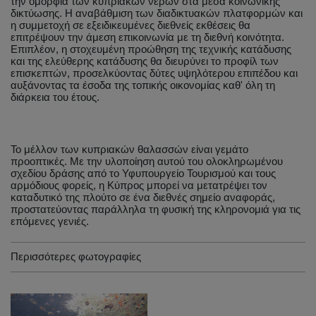
την ομορφιά των κυπριακών νερών στα μέσα κοινωνικής
δικτύωσης. Η αναβάθμιση των διαδικτυακών πλατφορμών και
η συμμετοχή σε εξειδικευμένες διεθνείς εκθέσεις θα
επιτρέψουν την άμεση επικοινωνία με τη διεθνή κοινότητα.
Επιπλέον, η στοχευμένη προώθηση της τεχνικής κατάδυσης
και της ελεύθερης κατάδυσης θα διευρύνει το προφίλ των
επισκεπτών, προσελκύοντας δύτες υψηλότερου επιπέδου και
αυξάνοντας τα έσοδα της τοπικής οικονομίας καθ' όλη τη
διάρκεια του έτους.
Το μέλλον των κυπριακών θαλασσών είναι γεμάτο
προοπτικές. Με την υλοποίηση αυτού του ολοκληρωμένου
σχεδίου δράσης από το Υφυπουργείο Τουρισμού και τους
αρμόδιους φορείς, η Κύπρος μπορεί να μετατρέψει τον
καταδυτικό της πλούτο σε ένα διεθνές σημείο αναφοράς,
προστατεύοντας παράλληλα τη φυσική της κληρονομιά για τις
επόμενες γενιές.
Περισσότερες φωτογραφίες