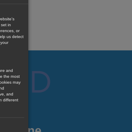
ebsite’s
set in
erences, or
help us detect
 your
ure and
re the most
cookies may
and
ve, and
 different
 Online