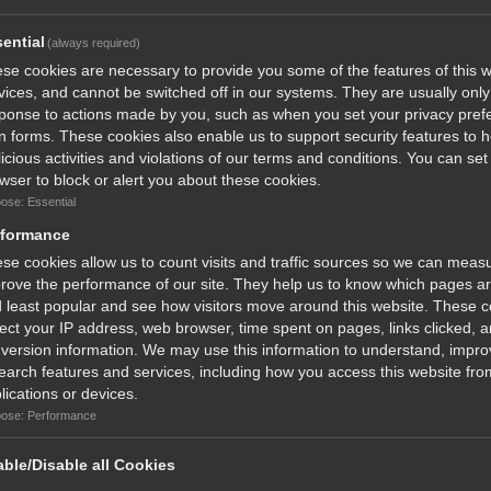
ential
(always required)
se cookies are necessary to provide you some of the features of this w
vices, and cannot be switched off in our systems. They are usually only 
ponse to actions made by you, such as when you set your privacy pref
l in forms. These cookies also enable us to support security features to 
icious activities and violations of our terms and conditions. You can set
wser to block or alert you about these cookies.
ose: Essential
rformance
se cookies allow us to count visits and traffic sources so we can meas
rove the performance of our site. They help us to know which pages a
 least popular and see how visitors move around this website. These 
lect your IP address, web browser, time spent on pages, links clicked, 
version information. We may use this information to understand, impro
earch features and services, including how you access this website from
lications or devices.
ose: Performance
ble/Disable all Cookies
our Favorite Magazines