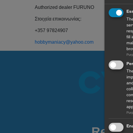
Authorized dealer FURUNO
Ess
Στοιχεία επικοινωνίας:
The
ser
+357 97824907
res
fil
hobbymaniacy@yahoo.com
mal
bro
Purp
Pe
The
imp
and
col
con
res
app
Purp
Ena
Read Y