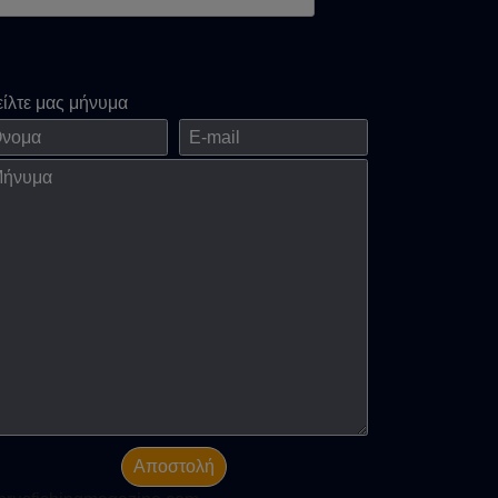
είλτε μας μήνυμα
ομα
E-mail
νημα
Αποστολή