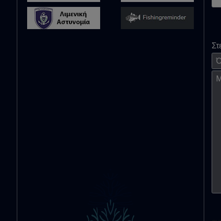
Στ
Όν
Μή