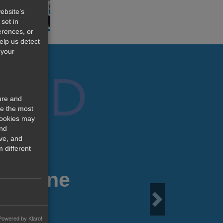
ebsite’s
set in
erences, or
help us detect
 your
ure and
re the most
cookies may
and
ve, and
 different
 Online
Next
Powered by Klaro!