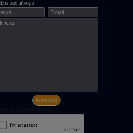
είλτε μας μήνυμα
ομα
E-mail
νημα
Αποστολή
prusfishingmagazine.com