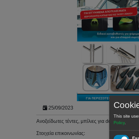
Cookie
25/09/2023
This site use
Ανοξείδωτες τέντες, μπίλιες για downrigger κ.α
Policy
.
Στοιχεία επικοινωνίας:
Ess