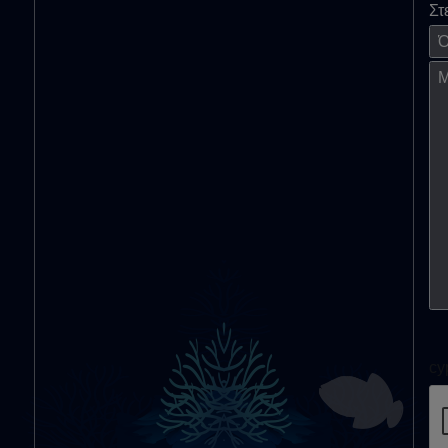
Στ
Όν
Μή
cy