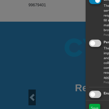
99679401
The
ser
res
fil
mal
bro
Purp
Pe
The
imp
and
col
con
res
app
Purp
Read Y
Ena
Previous
Save