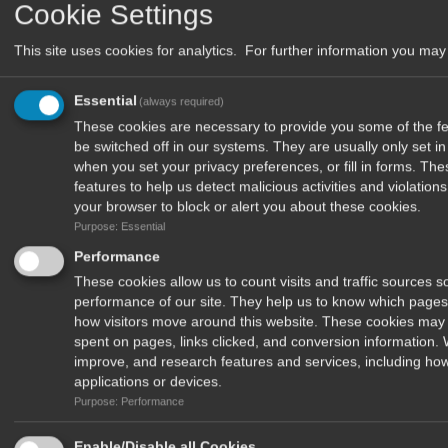
Cookie Settings
Στείλτε μας μήνυμα
This site uses cookies for analytics. For further information you may 
Όνομα
Essential
(always required)
E-mail
These cookies are necessary to provide you some of the fea
Μήνημα
be switched off in our systems. They are usually only set 
when you set your privacy preferences, or fill in forms. Th
features to help us detect malicious activities and violatio
your browser to block or alert you about these cookies.
Purpose: Essential
Performance
These cookies allow us to count visits and traffic sources
performance of our site. They help us to know which pages
how visitors move around this website. These cookies may 
spent on pages, links clicked, and conversion information.
improve, and research features and services, including how
applications or devices.
Αποστολή
Purpose: Performance
cyprusfishingmagazine.com
Enable/Disable all Cookies